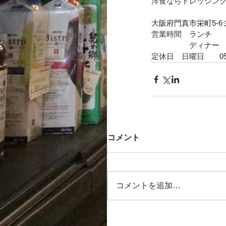
洋食ならドレッシン
大阪
府
門真
市栄町5-
営業時間　
ランチ　　11
　　　　　ディナー　17:3
定休日　日曜日　　
0
コメント
コメントを追加…