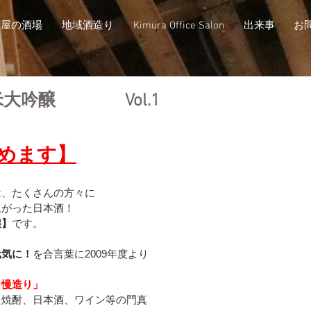
酒屋の酒場
地域酒造り
Kimura Office Salon
出来事
お
米大吟醸 Vol.1
めます】
は、たくさんの方々に
上がった日本酒！
醸】
です。
元気に！
を合言葉に2009年度より
自慢造り」
た焼酎、日本酒、ワイン等の門真