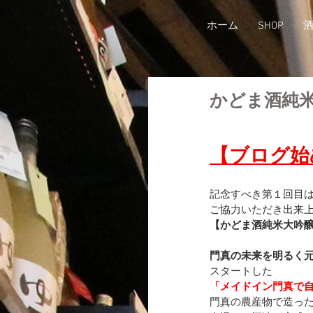
ホーム
SHOP
かどま酒純
【ブログ始
記念すべき第１回目
ご協力いただき出来
【かどま酒純米大吟
門真の未来を明るく
スタートした
「メイドイン門真で
門真の農産物で造っ