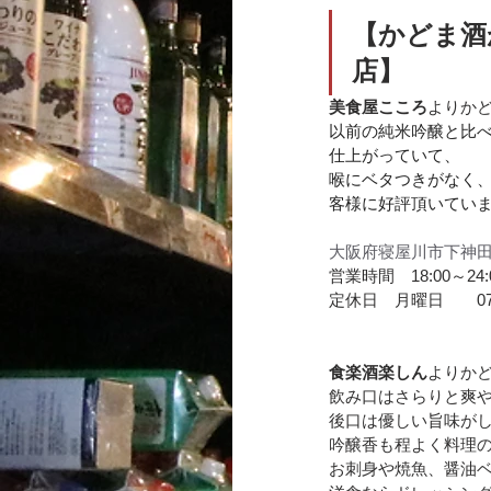
【かどま酒
店】
美食屋こころ
よりか
以前の純米吟醸と比
仕上がっていて、
喉にベタつきがなく
客様に好評頂いてい
大阪府
寝屋川市
下神
営業時間　18:00～24
定休日　月曜日　　072-
食楽
酒楽しん
よりか
飲み口はさらりと爽
後口は優しい旨味が
吟醸香も程よく料理
お刺身や焼魚、醤油