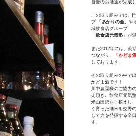
自慢のお酒達が完成
この取り組みでは、
プ 
「あかりの会」
や
域飲食店グループ 
「飲食店元気塾」
が
また2012年には、
つながり、
「かどま
しております。
その取り組みの中で
かどま酒です！
川中農園様のご協力
え頂き、飲食店元気
米山田錦を手植えし
く育った酒米を交野
して力を発揮する辛
す。