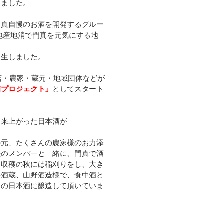
しました。
門真自慢のお酒を開発するグルー
地産地消で門真を元気にする地
誕生しました。
商店・農家・蔵元・地域団体などが
酒プロジェクト」
としてスタート
出来上がった日本酒が
の元、たくさんの農家様のお力添
塾のメンバーと一緒に、門真で酒
、収穫の秋には稲刈りをし、大き
の酒蔵、山野酒造様で、食中酒と
口の日本酒に醸造して頂いていま