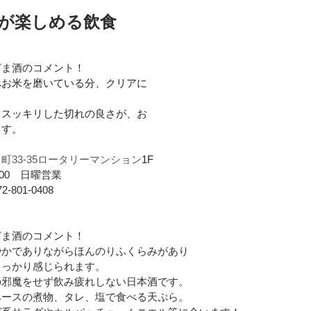
が楽しめる飲食
どま酒のコメント！
べお米を磨いている分、クリアに
、スッキリした切れの良さが、お
ます。
田町
33-35ロータリーマンション
1F
:00　日曜営業
801-0408
どま酒のコメント！
やかでありながらほんのりふくらみがあり
しっかり感じられます。
の邪魔をせず飲み疲れしない日本酒です。
ベースの煮物、タレ、塩で食べる天ぷら。