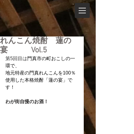
れんこん焼酎 蓮の
宴 Vol.5
第5回目は
門真市の町おこしの一
環で、
地元特産の門真れんこんを100％
使用した本格焼酎「蓮の宴」で
す！
わが街自慢のお酒！