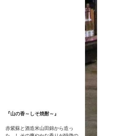
『山の香～しそ焼酎～』
赤紫蘇と酒造米山田錦から造っ
た、しその爽やかな香りが特徴の