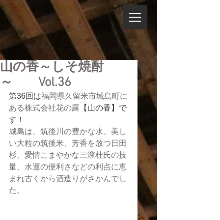
山の香～しそ焼酎
～ Vol.36
第36回は
福岡県久留米市城島町に
ある株式会社花の露
【山の香】で
す！
城島は、筑後川の豊かな水、美し
い大粒の筑後米、芳香を放つ日田
杉、愛情こまやかな三潴杜氏の技
量、水運の便利さなどの利点に恵
まれ古くから酒造りがさかんでし
た。