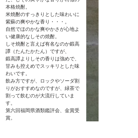
本格焼酎。
米焼酎のすっきりとした味わいに
紫蘇の爽やかな香り・・・。
自然でほのかな爽やかさが心地よ
い健康的なしその焼酎。
しそ焼酎と言えば有名なのか鍛高
譚（たんたかたん）ですが、
鍛高譚よりしその香りは強めで、
甘みも控えめでスッキリとした味
わいです。
飲み方ですが、ロックやソーダ割
りがおすすめなのですが、緑茶で
割って飲むのが大流行していま
す。
第六回福岡県酒類鑑評会、金賞受
賞。
原材料：米・米麹・しそ