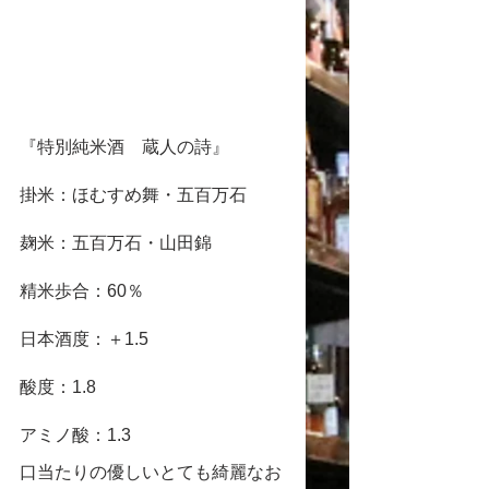
『特別純米酒　蔵人の詩』
掛米：ほむすめ舞・五百万石　
麹米：五百万石・山田錦
精米歩合：60％
日本酒度：＋1.5
酸度：1.8
アミノ酸：1.3
口当たりの優しいとても綺麗なお