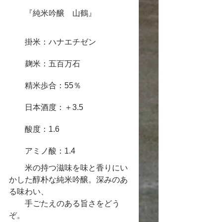
　　『純米吟醸　山鶴』
　　掛米：ハナエチゼン　
　　麹米：五百万石
　　精米歩合：55％
　　日本酒度：＋3.5
　　酸度：1.6
　　アミノ酸：1.4
　　米の持つ滋味を味と香りにい
かした醇朴な純米吟醸。深みのあ
る味わい、
　　手ごたえのある旨さをどう
ぞ。