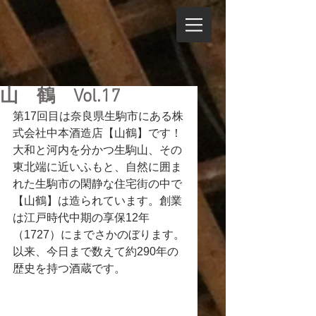
山 鶴 Vol.17
第17回目は奈良県生駒市にある株
式会社中本酒造店【山鶴】です！
大和と河内を分かつ生駒山、その
東北端に近いふもと、自然に囲ま
れた生駒市の閑静な住宅街の中で
【山鶴】は造られています。
創業
は江戸時代中期の享保12年
（1727）にまでさかのぼります。
以来、今日まで数えて約290年の
歴史を持つ酒蔵です。