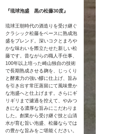
『琉球泡盛　黒の松藤30度』
琉球王朝時代の酒造りを受け継ぐ
クラシック松藤をベースに熟成泡
盛をブレンド。深いコクとまろや
かな味わいを際立たせた新しい松
藤です。昔ながらの職人手仕事、
100年以上培った崎山独自の技術
で長期熟成させる麹を、じっくり
と酵素力の強い醪に仕上げ、旨み
を引き出す常圧蒸留にて風味豊か
な泡盛へと仕上げます。さらにギ
リギリまで濾過を控えて、やみつ
きになる濃厚な旨みにこだわりま
した。創業から受け継ぐ技と山清
水が育む旨い泡盛、松藤ならでは
の豊かな旨みをご堪能ください。