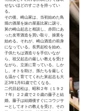
せないほどのすごさを持ってい
る。
その後、崎山家は、当初始めた鳥
堀の酒屋を妹の屋嘉比家に譲り、
舅の崎山起志と相談し、赤田にあ
った友寄酒造を買い取り、操業を
始める。それが、崎山酒造の前身
になっている。長男起松を始め、
子供たちは酒造りを手伝いなが
ら、祖父起志の厳しい教えを受け
ながら、立派に育っている。しか
し、オトを助け、孫たちを厳しく
も温かく育ててくれた舅起志も大
正3年1月61歳で亡くなる。
二代目起松は、昭和２年（１９２
７年）２２歳で２０歳の藤子と結
婚。藤子は結婚後すぐにコウジサ
ーとしてオトの教えを受け、その