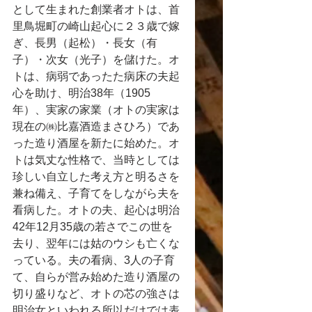
として生まれた創業者オトは、首
里鳥堀町の崎山起心に２３歳で嫁
ぎ、長男（起松）・長女（有
子）・次女（光子）を儲けた。オ
トは、病弱であったた病床の夫起
心を助け、明治38年（1905
年）、実家の家業（オトの実家は
現在の㈱比嘉酒造まさひろ）であ
った造り酒屋を新たに始めた。オ
トは気丈な性格で、当時としては
珍しい自立した考え方と明るさを
兼ね備え、子育てをしながら夫を
看病した。オトの夫、起心は明治
42年12月35歳の若さでこの世を
去り、翌年には姑のウシも亡くな
っている。夫の看病、3人の子育
て、自らが営み始めた造り酒屋の
切り盛りなど、オトの芯の強さは
明治女といわれる所以だけでは表