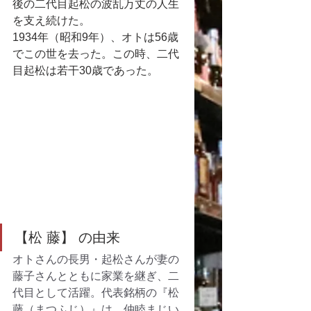
後の二代目起松の波乱万丈の人生
を支え続けた。
1934年（昭和9年）、オトは56歳
でこの世を去った。この時、二代
目起松は若干30歳であった。
【松 藤】 の由来
オトさんの長男・起松さんが妻の
藤子さんとともに家業を継ぎ、二
代目として活躍。代表銘柄の『松
藤（まつふじ）』は、仲睦まじい