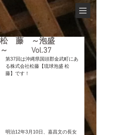
松 藤 ～泡盛
～ Vol.37
第37回は沖縄県国頭郡金武町にあ
る株式会社松藤【琉球泡盛 松 
藤】です！
明治12年3月10日、嘉昌文の長女