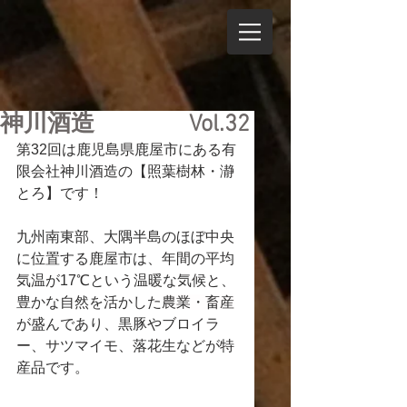
神川酒造 Vol.32
第32回は鹿児島県鹿屋市にある有
限会社神川酒造の【照葉樹林・瀞
とろ】です！
九州南東部、大隅半島のほぼ中央
に位置する鹿屋市は、年間の平均
気温が17℃という温暖な気候と、
豊かな自然を活かした
農業
・
畜産
が盛んであり、黒豚やブロイラ
ー、サツマイモ、落花生などが特
産品です。