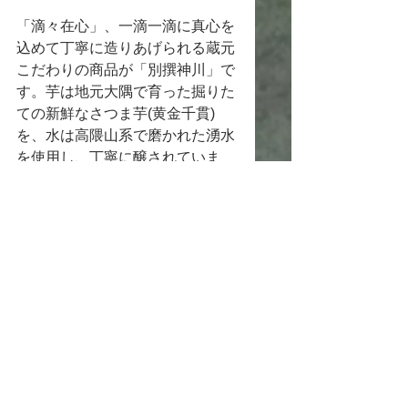
「滴々在心」、一滴一滴に真心を
込めて丁寧に造りあげられる蔵元
こだわりの商品が「別撰神川」で
す。芋は地元大隅で育った掘りた
ての新鮮なさつま芋(黄金千貫)
を、水は高隈山系で磨かれた湧水
を使用し、丁寧に醸されていま
す。さらに、出来上がった原酒を
厳選して甕壺にて熟成すること
で、芋のやわらかな香りとクセが
ないまろやかな風味が味わえる逸
品に仕上がりました。
神川酒造の想い