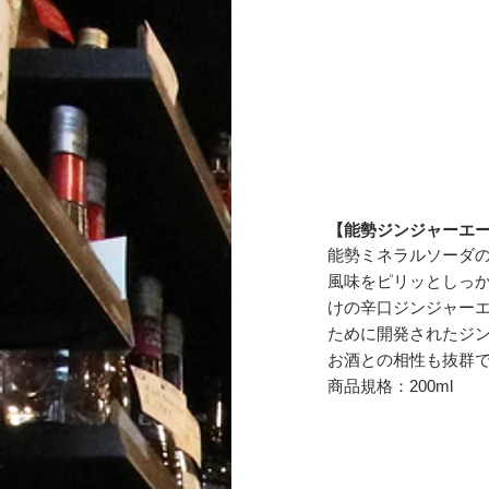
【能勢ジンジャーエ
能勢ミネラルソーダ
風味をピリッとしっ
けの辛口ジンジャー
ために開発されたジ
お酒との相性も抜群
商品規格：200ml