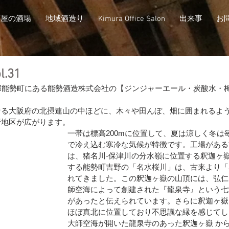
酒屋の酒場
地域酒造り
Kimura Office Salon
出来事
お
.31
郡能勢町にある能勢酒造株式会社の【ジンジャーエール・炭酸水・
なる大阪府の北摂連山の中ほどに、木々や田んぼ、畑に囲まれるよ
野地区が広がります。
一帯は標高200mに位置して、夏は涼しく冬は
で冷え込む寒冷な気候が特徴です。工場がある
は、猪名川-保津川の分水嶺に位置する釈迦ヶ
する能勢町吉野の「名水桜川」は、古来より「
れてきました。この釈迦ヶ嶽の山頂には、弘仁11
師空海によって創建された『龍泉寺』という七
があったと伝えられています。さらに釈迦ヶ嶽
ほぼ真北に位置しており不思議な縁を感じてし
大師空海が開いた龍泉寺のあった釈迦ヶ嶽 か