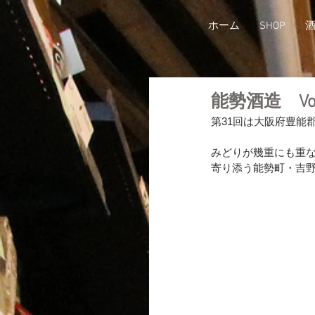
ホーム
SHOP
能勢酒造 Vol
第31回は大阪府豊能
みどりが幾重にも重
寄り添う能勢町・吉