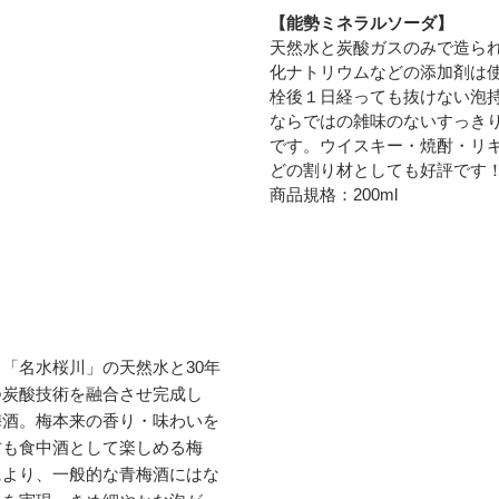
【能勢ミネラルソーダ】
天然水と炭酸ガスのみで造ら
化ナトリウムなどの添加剤は
栓後１日経っても抜けない泡
ならではの雑味のないすっき
です。ウイスキー・焼酎・リ
どの割り材としても好評です
商品規格：200ml
「名水桜川」の天然水と30年
つ炭酸技術を融合させ完成し
梅酒。梅本来の香り・味わいを
方も食中酒として楽しめる梅
により、一般的な青梅酒にはな