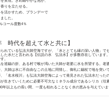
いを実現。きめ細やかな泡が、
し香りを立たせる。
いを活かすため、ブランデーで
しました。
アルコール度数4％
0年　時代を超えて水と共に】
知られている弘法大師空海ですが、「水ととても縁の深い人物」で
見した水だと言われる【伝説の水　弘法水】が多数存在しています
です。
地を巡錫の折、ある村で喉が渇いた大師が老婆に水を所望する。老
で、大師は水に不自由なこの土地に同情し、御礼に錫杖で地を突い
が、「名水桜川」も弘法大師空海によって発見された弘法水だった
間が生きていくために必要不可欠なミネラル成分であるシリカ（珪
00年以上もの長い間、一度も枯れることなく水の恵みを与えていま