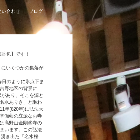
問い合わせ
ブログ
梅香包】です！
うにいくつかの集落が
毎日のように氷点下ま
吉野地区の背景に
嶽があり、そこを源と
名水ありき」と謳わ
年(820年)に弘法大
堂伽藍の立派なお寺
は高野山金剛峯寺の
まいます。この弘法
ら湧き出た「名水桜