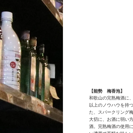
【能勢　梅香泡】
和歌山の完熟梅酒に、
以上のノウハウを持
た、スパークリング
大切に、お酒に弱い
酒。完熟梅酒の使用