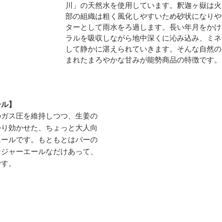
川」の天然水を使用しています。釈迦ヶ嶽は火
部の組織は粗く風化しやすいため砂状になりや
ターとして雨水をろ過します。長い年月をかけ
ラルを吸収しながら地中深くに沁み込み、ミネ
して静かに湛えられていきます。そんな自然の
まれたまろやかな甘みが能勢商品の特徴です。
ール】
のガス圧を維持しつつ、生姜の
かり効かせた、ちょっと大人向
エールです。もともとはバーの
ンジャーエールなだけあって、
です。