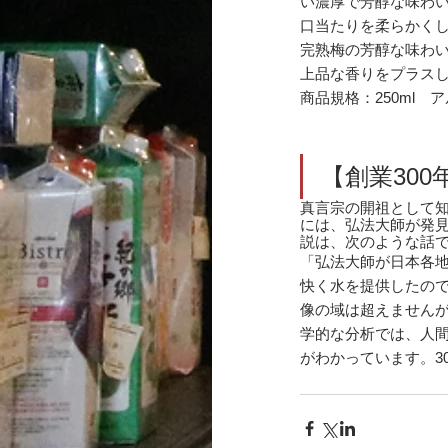
い濃厚で芳醇な味わ
口当たりを柔らかく
完熟梅の芳醇な味わ
上品な香りをプラス
商品規格：250ml　
【創業30
真言宗の開祖として
には、弘法大師が発
説は、次のような話
「弘法大師が日本各
快く水を提供したの
像の域は超えません
学的な分析では、人
がわかっています。3