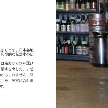
もあります。日本各地
。典型的な弘法水の伝
婆は遠方から水を運び
て清水を出した。」想
のかもしれません。科
素）を、豊富に含む事
す。